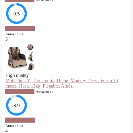
9.5
VER OFERTA
Amazon.es
3
High quality
Mobiclinic ®, Trona portátil bebé, Monkey, De viaje, 6 a 36
meses, Hasta 15kg, Plegable, Arnés...
VER OFERTA
Amazon.es
8.9
VER OFERTA
Amazon.es
4