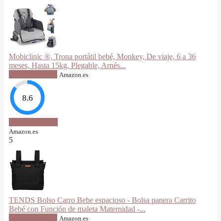
Mobiclinic ®, Trona portátil bebé, Monkey, De viaje, 6 a 36
meses, Hasta 15kg, Plegable, Arnés...
VER OFERTA
Amazon.es
8.6
VER OFERTA
Amazon.es
5
TENDS Bolso Carro Bebe espacioso - Bolsa panera Carrito
Bebé con Función de maleta Maternidad -...
VER OFERTA
Amazon.es