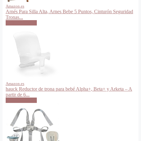
Amazon.es
Arnés Para Silla Alta, Arnes Bebe 5 Puntos, Cinturón Seguridad
Tronas...
VER OFERTA
Amazon.es
hauck Reductor de trona para bebé Alpha+, Beta+ y Arketa – A
partir de 6...
VER OFERTA