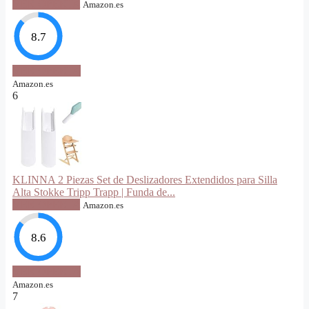
VER OFERTA
Amazon.es
8.7
VER OFERTA
Amazon.es
6
KLINNA 2 Piezas Set de Deslizadores Extendidos para Silla
Alta Stokke Tripp Trapp | Funda de...
VER OFERTA
Amazon.es
8.6
VER OFERTA
Amazon.es
7