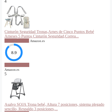
4
Cinturón Seguridad Tronas,Arnes de Cinco Puntos Bebé
Arneses,5 Puntos Cinturón Seguridad,Correa...
VER OFERTA
Amazon.es
8.9
VER OFERTA
Amazon.es
5
Asalvo SOJA Trona bebé, Altura 7 posiciones, sistema plegado
sencillo, Respaldo 3 posiciones,...