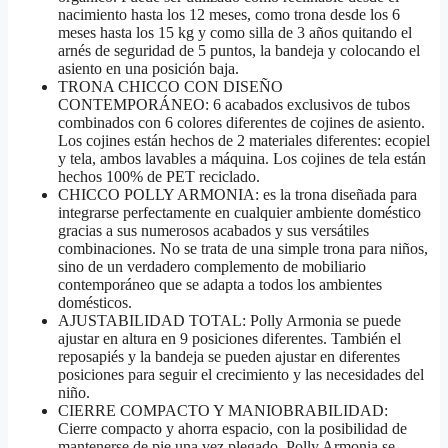
nacimiento hasta los 12 meses, como trona desde los 6
meses hasta los 15 kg y como silla de 3 años quitando el
arnés de seguridad de 5 puntos, la bandeja y colocando el
asiento en una posición baja.
TRONA CHICCO CON DISEÑO
CONTEMPORÁNEO: 6 acabados exclusivos de tubos
combinados con 6 colores diferentes de cojines de asiento.
Los cojines están hechos de 2 materiales diferentes: ecopiel
y tela, ambos lavables a máquina. Los cojines de tela están
hechos 100% de PET reciclado.
CHICCO POLLY ARMONIA: es la trona diseñada para
integrarse perfectamente en cualquier ambiente doméstico
gracias a sus numerosos acabados y sus versátiles
combinaciones. No se trata de una simple trona para niños,
sino de un verdadero complemento de mobiliario
contemporáneo que se adapta a todos los ambientes
domésticos.
AJUSTABILIDAD TOTAL: Polly Armonia se puede
ajustar en altura en 9 posiciones diferentes. También el
reposapiés y la bandeja se pueden ajustar en diferentes
posiciones para seguir el crecimiento y las necesidades del
niño.
CIERRE COMPACTO Y MANIOBRABILIDAD:
Cierre compacto y ahorra espacio, con la posibilidad de
mantenerse de pie una vez plegado. Polly Armonia se