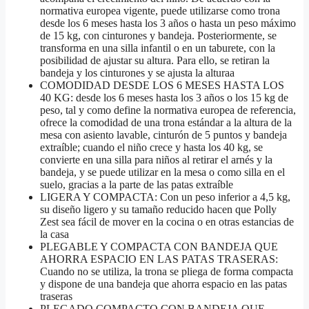
normativa europea vigente, puede utilizarse como trona
desde los 6 meses hasta los 3 años o hasta un peso máximo
de 15 kg, con cinturones y bandeja. Posteriormente, se
transforma en una silla infantil o en un taburete, con la
posibilidad de ajustar su altura. Para ello, se retiran la
bandeja y los cinturones y se ajusta la alturaa
COMODIDAD DESDE LOS 6 MESES HASTA LOS
40 KG: desde los 6 meses hasta los 3 años o los 15 kg de
peso, tal y como define la normativa europea de referencia,
ofrece la comodidad de una trona estándar a la altura de la
mesa con asiento lavable, cinturón de 5 puntos y bandeja
extraíble; cuando el niño crece y hasta los 40 kg, se
convierte en una silla para niños al retirar el arnés y la
bandeja, y se puede utilizar en la mesa o como silla en el
suelo, gracias a la parte de las patas extraíble
LIGERA Y COMPACTA: Con un peso inferior a 4,5 kg,
su diseño ligero y su tamaño reducido hacen que Polly
Zest sea fácil de mover en la cocina o en otras estancias de
la casa
PLEGABLE Y COMPACTA CON BANDEJA QUE
AHORRA ESPACIO EN LAS PATAS TRASERAS:
Cuando no se utiliza, la trona se pliega de forma compacta
y dispone de una bandeja que ahorra espacio en las patas
traseras
PLEGADO COMPACTO CON BANDEJA QUE