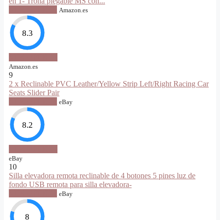
en 1- Trona plegable MS con...
VER OFERTA
Amazon.es
8.3
VER OFERTA
Amazon.es
9
2 x Reclinable PVC Leather/Yellow Strip Left/Right Racing Car
Seats Slider Pair
VER OFERTA
eBay
8.2
VER OFERTA
eBay
10
Silla elevadora remota reclinable de 4 botones 5 pines luz de
fondo USB remota para silla elevadora-
VER OFERTA
eBay
8