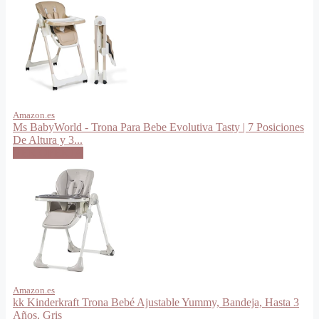
Amazon.es
Ms BabyWorld - Trona Para Bebe Evolutiva Tasty | 7 Posiciones
De Altura y 3...
VER OFERTA
Amazon.es
kk Kinderkraft Trona Bebé Ajustable Yummy, Bandeja, Hasta 3
Años, Gris