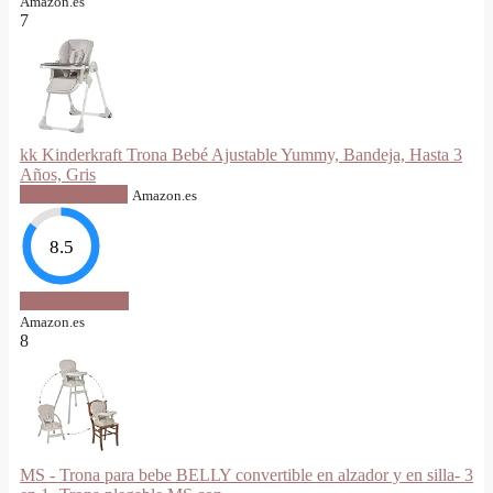
Amazon.es
7
kk Kinderkraft Trona Bebé Ajustable Yummy, Bandeja, Hasta 3
Años, Gris
VER OFERTA
Amazon.es
8.5
VER OFERTA
Amazon.es
8
MS - Trona para bebe BELLY convertible en alzador y en silla- 3