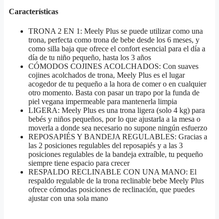
Características
TRONA 2 EN 1: Meely Plus se puede utilizar como una
trona, perfecta como trona de bebe desde los 6 meses, y
como silla baja que ofrece el confort esencial para el día a
día de tu niño pequeño, hasta los 3 años
CÓMODOS COJINES ACOLCHADOS: Con suaves
cojines acolchados de trona, Meely Plus es el lugar
acogedor de tu pequeño a la hora de comer o en cualquier
otro momento. Basta con pasar un trapo por la funda de
piel vegana impermeable para mantenerla limpia
LIGERA: Meely Plus es una trona ligera (solo 4 kg) para
bebés y niños pequeños, por lo que ajustarla a la mesa o
moverla a donde sea necesario no supone ningún esfuerzo
REPOSAPIÉS Y BANDEJA REGULABLES: Gracias a
las 2 posiciones regulables del reposapiés y a las 3
posiciones regulables de la bandeja extraíble, tu pequeño
siempre tiene espacio para crecer
RESPALDO RECLINABLE CON UNA MANO: El
respaldo regulable de la trona reclinable bebe Meely Plus
ofrece cómodas posiciones de reclinación, que puedes
ajustar con una sola mano