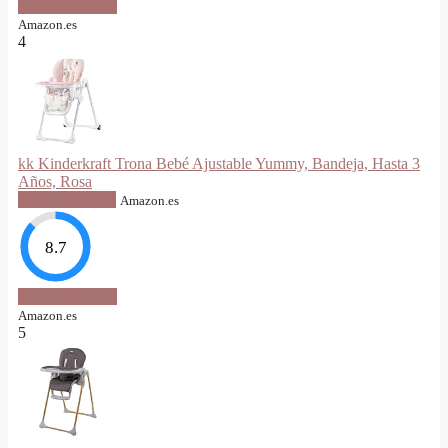
VER OFERTA
Amazon.es
4
kk Kinderkraft Trona Bebé Ajustable Yummy, Bandeja, Hasta 3
Años, Rosa
VER OFERTA
Amazon.es
8.7
VER OFERTA
Amazon.es
5