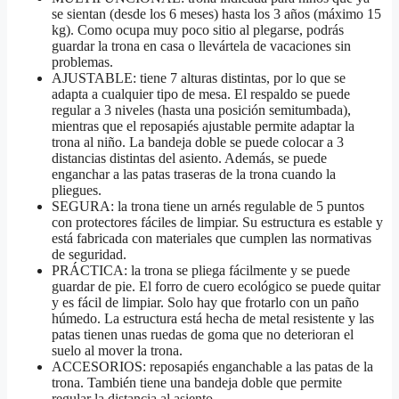
se sientan (desde los 6 meses) hasta los 3 años (máximo 15
kg). Como ocupa muy poco sitio al plegarse, podrás
guardar la trona en casa o llevártela de vacaciones sin
problemas.
AJUSTABLE: tiene 7 alturas distintas, por lo que se
adapta a cualquier tipo de mesa. El respaldo se puede
regular a 3 niveles (hasta una posición semitumbada),
mientras que el reposapiés ajustable permite adaptar la
trona al niño. La bandeja doble se puede colocar a 3
distancias distintas del asiento. Además, se puede
enganchar a las patas traseras de la trona cuando la
pliegues.
SEGURA: la trona tiene un arnés regulable de 5 puntos
con protectores fáciles de limpiar. Su estructura es estable y
está fabricada con materiales que cumplen las normativas
de seguridad.
PRÁCTICA: la trona se pliega fácilmente y se puede
guardar de pie. El forro de cuero ecológico se puede quitar
y es fácil de limpiar. Solo hay que frotarlo con un paño
húmedo. La estructura está hecha de metal resistente y las
patas tienen unas ruedas de goma que no deterioran el
suelo al mover la trona.
ACCESORIOS: reposapiés enganchable a las patas de la
trona. También tiene una bandeja doble que permite
regular la distancia al asiento.