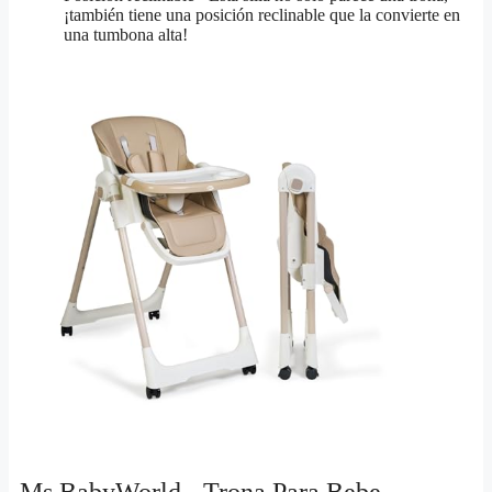
¡también tiene una posición reclinable que la convierte en
una tumbona alta!
Ms BabyWorld - Trona Para Bebe