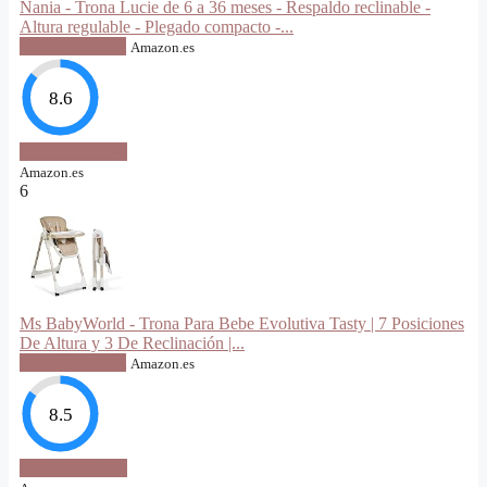
Nania - Trona Lucie de 6 a 36 meses - Respaldo reclinable -
Altura regulable - Plegado compacto -...
VER OFERTA
Amazon.es
8.6
VER OFERTA
Amazon.es
6
Ms BabyWorld - Trona Para Bebe Evolutiva Tasty | 7 Posiciones
De Altura y 3 De Reclinación |...
VER OFERTA
Amazon.es
8.5
VER OFERTA